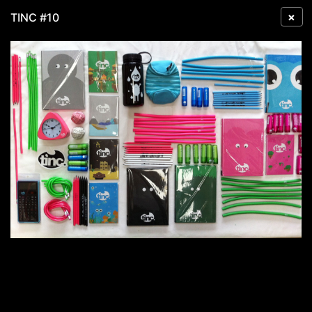
×
TINC #10