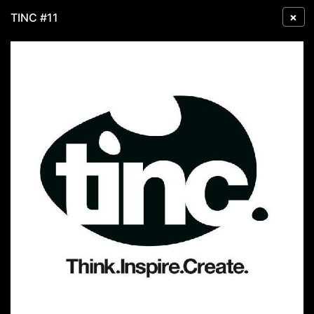
×
TINC #11